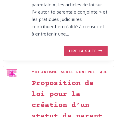
parentale », les articles de loi sur
l’« autorité parentale conjointe » et
les pratiques judiciaires
contribuent en réalité à creuser et
à entretenir une…
PROPOSIT
LIRE LA SUITE
DE
GRENELLE
ET
MILITANTISME
|
SUR LE FRONT POLITIQUE
DE
RÉFORME
Proposition de
DE
LA
loi pour la
JUSTICE
création d’un
AUX
AFFAIRES
statut de parent
FAMILIALE