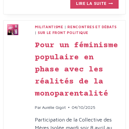
QUESTION
LIRE LA SUITE
DE
SOCIÉTÉ
:
MILITANTISME
|
RENCONTRES ET DÉBATS
VIOLENCE
|
SUR LE FRONT POLITIQUE
FAITES
AUX
Pour un féminisme
FEMMES,
QUID
populaire en
DU
phase avec les
CONTRÔL
COERCITI
réalités de la
?
monoparentalité
Par
Aurélie Gigot
04/10/2025
Participation de la Collective des
Mères Isolée mardi soir 8 avril au