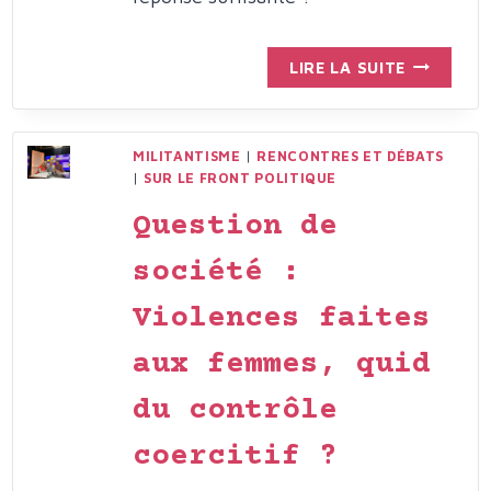
UNE
LIRE LA SUITE
CARTE
DE
FAMILLE
MILITANTISME
|
RENCONTRES ET DÉBATS
MONOPAR
|
SUR LE FRONT POLITIQUE
OU
UN
Question de
STATUT
DE
société :
PARENT
Violences faites
ISOLÉ
?
aux femmes, quid
du contrôle
coercitif ?