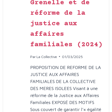
JUSTICE
Grenelle et de
POUR
réforme de la
LA
PROTECT
justice aux
DES
ENFANTS
affaires
VICTIMES
DE
familiales (2024)
VIOLENCE
INTRAFAM
Par
La Collective
01/03/2025
PROPOSITION DE REFORME DE LA
JUSTICE AUX AFFAIRES
FAMILIALES DE LA COLLECTIVE
DES MERES ISOLEES Visant à une
réforme de la Justice aux Affaires
Familiales EXPOSÉ DES MOTIFS
Sous couvert de garantir l’« égalité