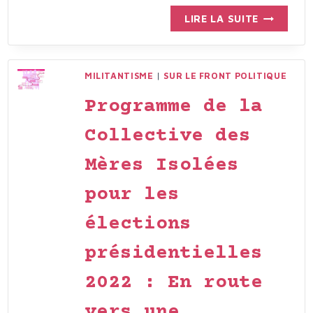
PROPOSIT
LIRE LA SUITE
DE
LOI
POUR
MILITANTISME
|
SUR LE FRONT POLITIQUE
LA
CRÉATION
Programme de la
D’UN
STATUT
Collective des
DE
Mères Isolées
PARENT
ISOLÉ
pour les
(2023)
élections
présidentielles
2022 : En route
vers une