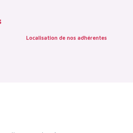
s
Localisation de nos adhérentes
Esri — Source: Esri, DeLorme, NAVTEQ, USGS, Intermap, iPC, NRCAN, Esri Japan, METI, Esri Chi
56