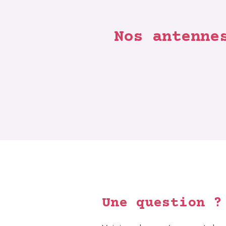
Nos antenne
Tiles © 
+
−
Une question ?