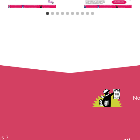
No
s ?