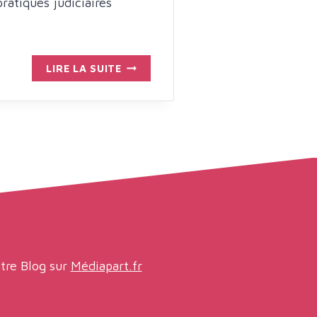
pratiques judiciaires
PROPOSITION
LIRE LA SUITE
DE
GRENELLE
ET
DE
RÉFORME
DE
LA
JUSTICE
AUX
AFFAIRES
FAMILIALES
(2024)
tre Blog sur
Médiapart.fr