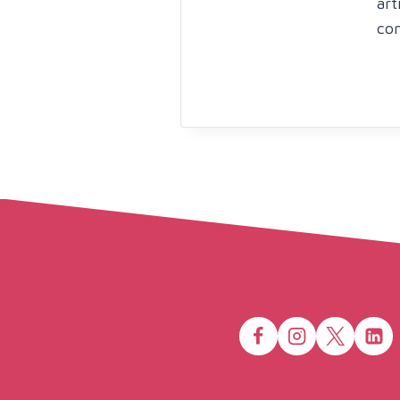
art
con