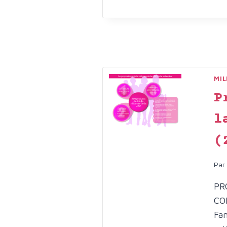
MIL
P
l
(
Par
PR
CO
Fam