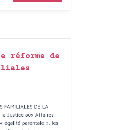
:
URGENCE
D’UNE
RÉFORME
DE
LA
JUSTICE
POUR
de réforme de
LA
PROTECTION
iliales
DES
ENFANTS
VICTIMES
DE
VIOLENCES
INTRAFAMILIALES
S FAMILIALES DE LA
a Justice aux Affaires
 égalité parentale », les