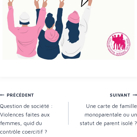
Navigation
PRÉCÉDENT
SUIVANT
Question de société :
Une carte de famille
de
Violences faites aux
monoparentale ou un
l’article
femmes, quid du
statut de parent isolé ?
contrôle coercitif ?