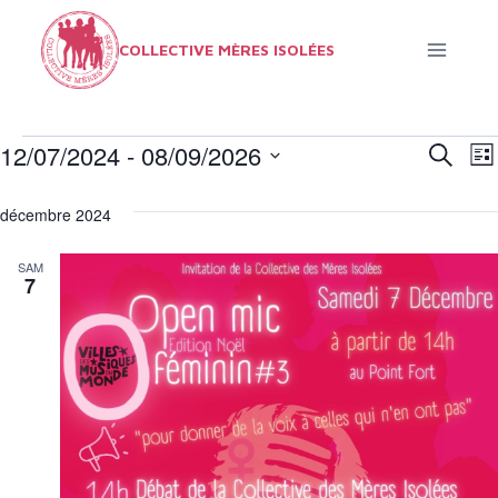
Aller
au
COLLECTIVE MÈRES ISOLÉES
contenu
12/07/2024
 - 
08/09/2026
Évènements
Recherc
N
Rec
Lis
Sélectionnez
d
et
décembre 2024
une
v
nav
date.
SAM
É
7
de
vue
Évè