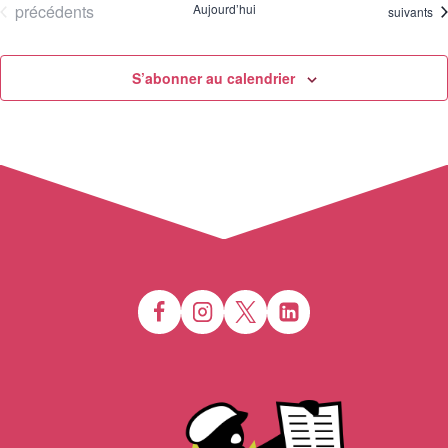
Évènements
précédents
Aujourd’hui
Évènemen
suivants
S’abonner au calendrier