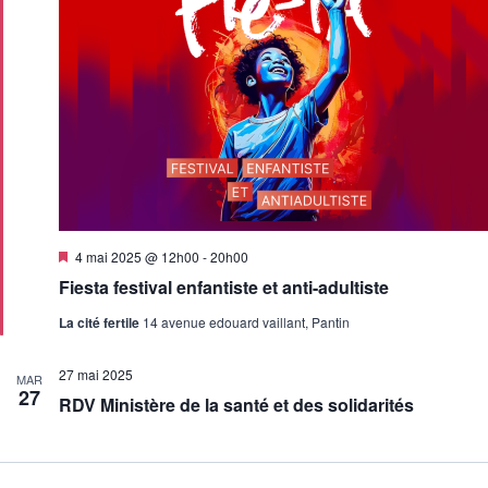
Mis
4 mai 2025 @ 12h00
-
20h00
en
Fiesta festival enfantiste et anti-adultiste
avant
La cité fertile
14 avenue edouard vaillant, Pantin
27 mai 2025
MAR
27
RDV Ministère de la santé et des solidarités