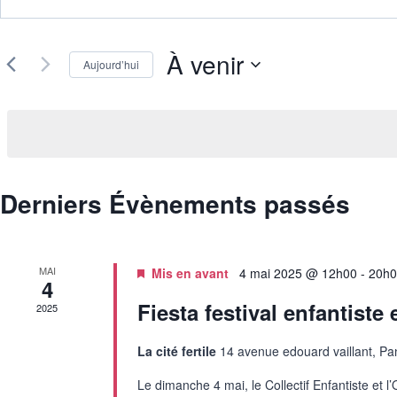
mot-
et
clé.
navigation
À venir
Rechercher
Aujourd’hui
Évènements
de
Sélectionnez
par
une
vues
mot-
date.
clé.
Évènements
Derniers Évènements passés
MAI
Mis en avant
4 mai 2025 @ 12h00
-
20h0
4
Fiesta festival enfantiste 
2025
La cité fertile
14 avenue edouard vaillant, Pa
Le dimanche 4 mai, le Collectif Enfantiste et l