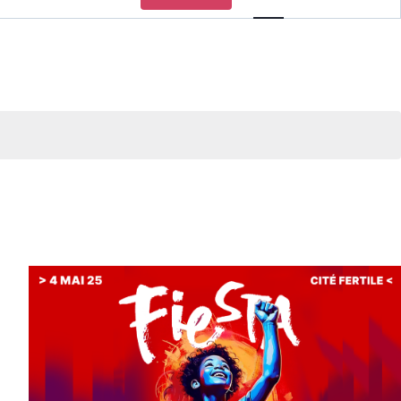
de
vues
Évèneme