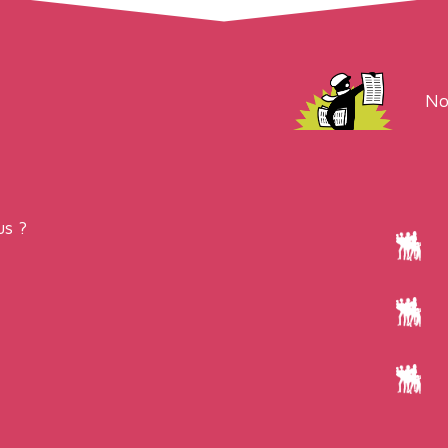
No
s ?