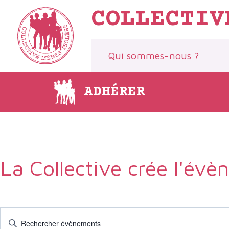
Aller
COLLECTIV
au
contenu
Qui sommes-nous ?
ADHÉRER
La Collective crée l'év
Recherche
Saisir