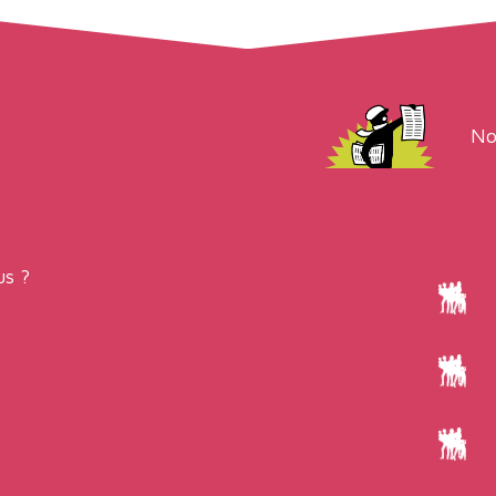
No
s ?