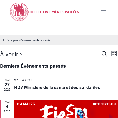
Aller
au
COLLECTIVE MÈRES ISOLÉES
contenu
Il n’y a pas d’évènements à venir.
À venir
Recherc
N
Rec
Lis
Sélectionnez
d
et
Derniers Évènements passés
une
v
nav
date.
27 mai 2025
MAI
É
27
RDV Ministère de la santé et des solidarités
de
2025
vue
MAI
4
Évè
2025