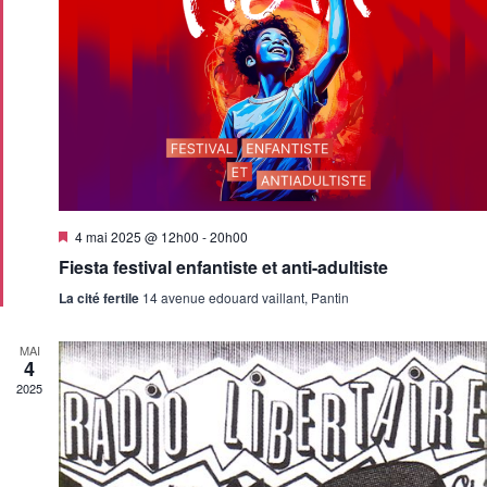
Mis
4 mai 2025 @ 12h00
-
20h00
en
Fiesta festival enfantiste et anti-adultiste
avant
La cité fertile
14 avenue edouard vaillant, Pantin
MAI
4
2025